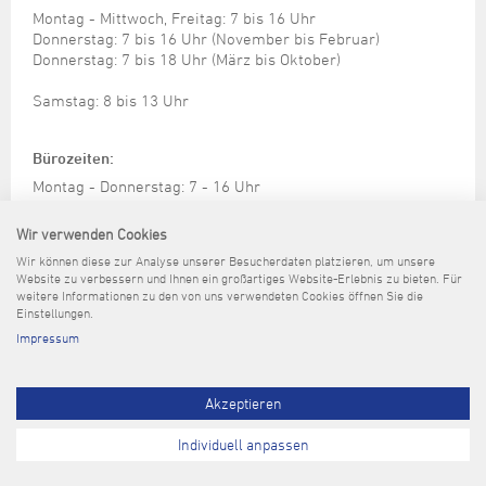
Montag - Mittwoch, Freitag: 7 bis 16 Uhr
Donnerstag: 7 bis 16 Uhr (November bis Februar)
Donnerstag: 7 bis 18 Uhr (März bis Oktober)
Samstag: 8 bis 13 Uhr
Bürozeiten:
Montag - Donnerstag: 7 - 16 Uhr
Freitag: 7 - 14 Uhr
Wir verwenden Cookies
service@wel-whv.de
Wir können diese zur Analyse unserer Besucherdaten platzieren, um unsere
Website zu verbessern und Ihnen ein großartiges Website-Erlebnis zu bieten. Für
Sperrmüll Onlineantrag
weitere Informationen zu den von uns verwendeten Cookies öffnen Sie die
Einstellungen.
Impressum
Kontakt
Impressum
Datenschutz
Barrierefreiheit
Pressemitteilungen
Akzeptieren
Individuell anpassen