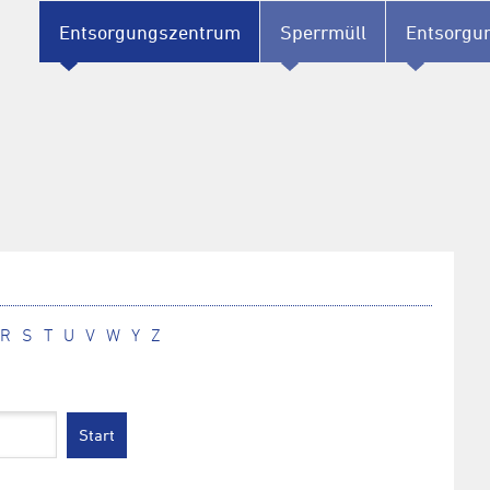
Entsorgungszentrum
Sperrmüll
Entsorgu
R
S
T
U
V
W
Y
Z