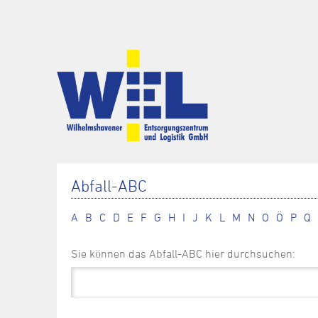
Abfall-ABC
A
B
C
D
E
F
G
H
I
J
K
L
M
N
O
Ö
P
Q
Sie können das Abfall-ABC hier durchsuchen: