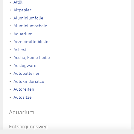
Altöl
Altpapier
Aluminiumfolie
Aluminiumschale
Aquarium
Arzneimittelblister
Asbest
Asche, keine heiße
Auslegware
Autobatterien
Autokindersitze
Autoreifen
Autositze
Aquarium
Entsorgungsweg:
Entsorgungszentrum Wilhelmshaven, Sperrmüllabfuhr