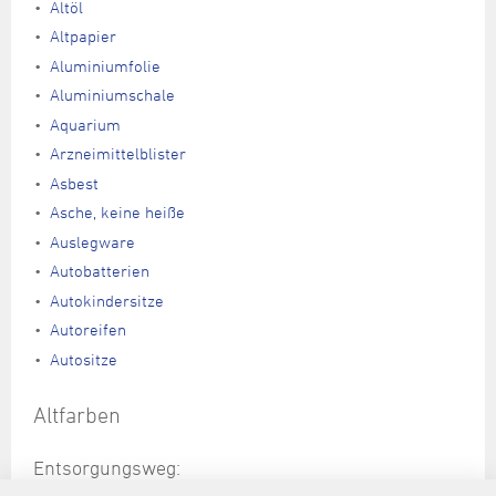
Altöl
Altpapier
Aluminiumfolie
Aluminiumschale
Aquarium
Arzneimittelblister
Asbest
Asche, keine heiße
Auslegware
Autobatterien
Autokindersitze
Autoreifen
Autositze
Altfarben
Entsorgungsweg:
Schadstoffsammlung, Hinweis: nur für private Haushalte