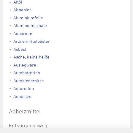
Altöl
Altpapier
Aluminiumfolie
Aluminiumschale
Aquarium
Arzneimittelblister
Asbest
Asche, keine heiße
Auslegware
Autobatterien
Autokindersitze
Autoreifen
Autositze
Abbeizmittel
Entsorgungsweg:
Schadstoffsammlung, Hinweis: nur für private Haushalte