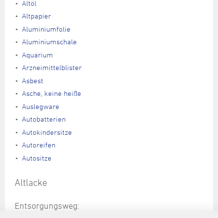
Altöl
Altpapier
Aluminiumfolie
Aluminiumschale
Aquarium
Arzneimittelblister
Asbest
Asche, keine heiße
Auslegware
Autobatterien
Autokindersitze
Autoreifen
Autositze
Altlacke
Entsorgungsweg:
Schadstoffsammlung, Hinweis: nur für private Haushalte