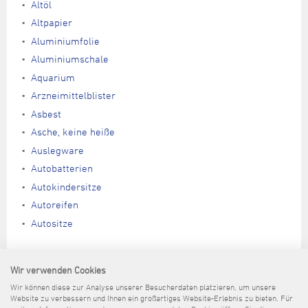
Altöl
Altpapier
Aluminiumfolie
Aluminiumschale
Aquarium
Arzneimittelblister
Asbest
Asche, keine heiße
Auslegware
Autobatterien
Autokindersitze
Autoreifen
Autositze
Autositze
Wir verwenden Cookies
Wir können diese zur Analyse unserer Besucherdaten platzieren, um unsere
Entsorgungsweg:
Website zu verbessern und Ihnen ein großartiges Website-Erlebnis zu bieten. Für
Altfahrzeugverwerter